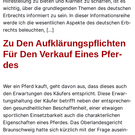
Hil­fe­stel­lung zu bie­ten und Klar­heit zu schaf­fen, ist es
wich­tig, über die grund­le­gen­den The­men des deut­schen
Erb­rechts infor­miert zu sein. In die­ser Infor­ma­ti­ons­rei­he
wer­de ich die wesent­li­chen Aspek­te des deut­schen Erb­
rechts beleuch­ten, […]
Zu Den Auf­klä­rungs­pflich­ten
Für Den Ver­kauf Eines Pfer­
Des
Wer ein Pferd kauft, geht davon aus, dass die­ses auch
den Erwar­tun­gen des Käu­fers ent­spricht. Die­se Erwar­
tungs­hal­tung der Käu­fer betrifft neben der ent­spre­chen­
den gesund­heit­li­chen Beschaf­fen­heit, einer etwa­igen
sport­li­chen Ein­setz­bar­keit auch die cha­rak­ter­li­chen
Eigen­schaf­ten eines Pfer­des. Das Ober­lan­des­ge­richt
Braun­schweig hat­te sich kürz­lich mit der Fra­ge aus­ein­