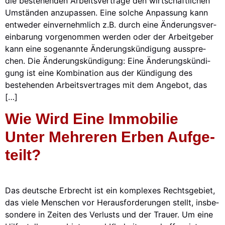
die bestehen­den Arbeits­ver­trä­ge den wirt­schaft­li­chen
Umstän­den anzu­pas­sen. Eine sol­che Anpas­sung kann
ent­we­der ein­ver­nehm­lich z.B. durch eine Ände­rungs­ver­
ein­ba­rung vor­ge­nom­men wer­den oder der Arbeit­ge­ber
kann eine soge­nann­te Ände­rungs­kün­di­gung aus­spre­
chen. Die Ände­rungs­kün­di­gung: Eine Ände­rungs­kün­di­
gung ist eine Kom­bi­na­ti­on aus der Kün­di­gung des
bestehen­den Arbeits­ver­tra­ges mit dem Ange­bot, das
[…]
Wie Wird Eine Immo­bi­lie
Unter Meh­re­ren Erben Auf­ge­
Teilt?
Das deut­sche Erbrecht ist ein kom­ple­xes Rechts­ge­biet,
das vie­le Men­schen vor Her­aus­for­de­run­gen stellt, ins­be­
son­de­re in Zei­ten des Ver­lusts und der Trau­er. Um eine