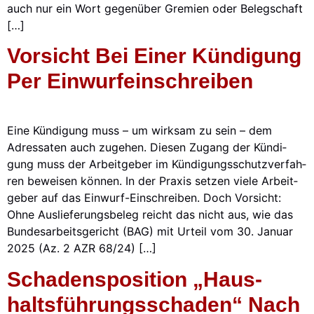
auch nur ein Wort gegen­über Gre­mi­en oder Beleg­schaft
[…]
Vor­sicht Bei Einer Kün­di­gung
Per Ein­wurf­ein­schrei­ben
Eine Kün­di­gung muss – um wirk­sam zu sein – dem
Adres­sa­ten auch zuge­hen. Die­sen Zugang der Kün­di­
gung muss der Arbeit­ge­ber im Kün­di­gungs­schutz­ver­fah­
ren bewei­sen kön­nen. In der Pra­xis set­zen vie­le Arbeit­
ge­ber auf das Ein­­wurf-Ein­­schrei­­ben. Doch Vor­sicht:
Ohne Aus­lie­fe­rungs­be­leg reicht das nicht aus, wie das
Bun­des­ar­beits­ge­richt (BAG) mit Urteil vom 30. Janu­ar
2025 (Az. 2 AZR 68/24) […]
Scha­dens­po­si­ti­on „Haus­
Halts­füh­rungs­scha­den“ Nach