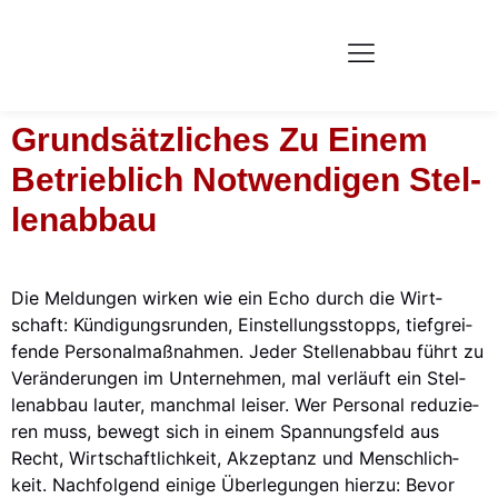
Grund­sätz­li­ches Zu Einem
Betrieb­lich Not­wen­di­gen Stel­
Len­ab­bau
Die Mel­dun­gen wir­ken wie ein Echo durch die Wirt­
schaft: Kün­di­gungs­run­den, Ein­stel­lungs­stopps, tief­grei­
fen­de Per­so­nal­maß­nah­men. Jeder Stel­len­ab­bau führt zu
Ver­än­de­run­gen im Unter­neh­men, mal ver­läuft ein Stel­
len­ab­bau lau­ter, manch­mal lei­ser. Wer Per­so­nal redu­zie­
ren muss, bewegt sich in einem Span­nungs­feld aus
Recht, Wirt­schaft­lich­keit, Akzep­tanz und Mensch­lich­
keit. Nach­fol­gend eini­ge Über­le­gun­gen hier­zu: Bevor