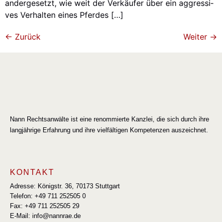
an­der­ge­setzt, wie weit der Ver­käu­fer über ein aggres­si­
ves Ver­hal­ten eines Pfer­des […]
←
Zurück
Weiter
→
Nann Rechtsanwälte ist eine renommierte Kanzlei, die sich durch ihre
langjährige Erfahrung und ihre vielfältigen Kompetenzen auszeichnet.
KONTAKT
Adresse: Königstr. 36, 70173 Stuttgart
Telefon: +49 711 252505 0
Fax: +49 711 252505 29
E-Mail: info@nannrae.de