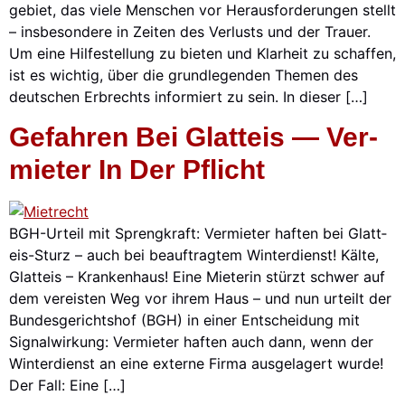
ge­biet, das vie­le Men­schen vor Her­aus­for­de­run­gen stellt
– ins­be­son­de­re in Zei­ten des Ver­lusts und der Trau­er.
Um eine Hil­fe­stel­lung zu bie­ten und Klar­heit zu schaf­fen,
ist es wich­tig, über die grund­le­gen­den The­men des
deut­schen Erb­rechts infor­miert zu sein. In die­ser […]
Gefah­ren Bei Glatt­eis — Ver­
Mie­ter In Der Pflicht
BGH-Urteil mit Spreng­kraft: Ver­mie­ter haf­ten bei Glat­t­
eis-Sturz – auch bei beauf­trag­tem Win­ter­dienst! Käl­te,
Glatt­eis – Kran­ken­haus! Eine Mie­te­rin stürzt schwer auf
dem ver­eis­ten Weg vor ihrem Haus – und nun urteilt der
Bun­des­ge­richts­hof (BGH) in einer Ent­schei­dung mit
Signal­wir­kung: Ver­mie­ter haf­ten auch dann, wenn der
Win­ter­dienst an eine exter­ne Fir­ma aus­ge­la­gert wur­de!
Der Fall: Eine […]