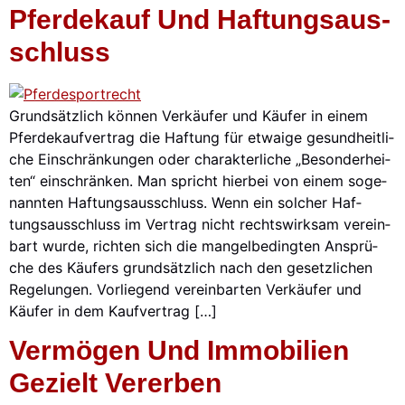
Pfer­de­kauf Und Haf­tungs­aus­
Schluss
Grund­sätz­lich kön­nen Ver­käu­fer und Käu­fer in einem
Pfer­de­kauf­ver­trag die Haf­tung für etwa­ige gesund­heit­li­
che Ein­schrän­kun­gen oder cha­rak­ter­li­che „Beson­der­hei­
ten“ ein­schrän­ken. Man spricht hier­bei von einem soge­
nann­ten Haf­tungs­aus­schluss. Wenn ein sol­cher Haf­
tungs­aus­schluss im Ver­trag nicht rechts­wirk­sam ver­ein­
bart wur­de, rich­ten sich die man­gel­be­ding­ten Ansprü­
che des Käu­fers grund­sätz­lich nach den gesetz­li­chen
Rege­lun­gen. Vor­lie­gend ver­ein­bar­ten Ver­käu­fer und
Käu­fer in dem Kauf­ver­trag […]
Ver­mö­gen Und Immo­bi­li­en
Gezielt Ver­er­ben