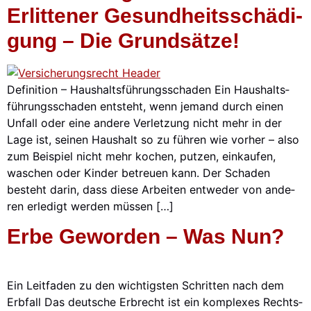
Erlit­te­ner Gesund­heits­schä­di­
Gung – Die Grund­sät­ze!
Defi­ni­ti­on – Haus­halts­füh­rungs­scha­den Ein Haus­halts­
füh­rungs­scha­den ent­steht, wenn jemand durch einen
Unfall oder eine ande­re Ver­let­zung nicht mehr in der
Lage ist, sei­nen Haus­halt so zu füh­ren wie vor­her – also
zum Bei­spiel nicht mehr kochen, put­zen, ein­kau­fen,
waschen oder Kin­der betreu­en kann. Der Scha­den
besteht dar­in, dass die­se Arbei­ten ent­we­der von ande­
ren erle­digt wer­den müs­sen […]
Erbe Gewor­den – Was Nun?
Ein Leit­fa­den zu den wich­tigs­ten Schrit­ten nach dem
Erb­fall Das deut­sche Erbrecht ist ein kom­ple­xes Rechts­