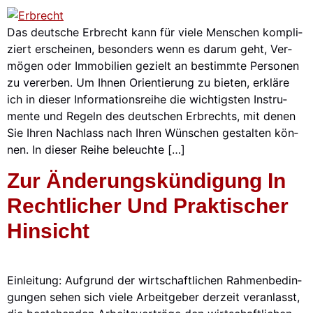
Das deut­sche Erbrecht kann für vie­le Men­schen kom­pli­
ziert erschei­nen, beson­ders wenn es dar­um geht, Ver­
mö­gen oder Immo­bi­li­en gezielt an bestimm­te Per­so­nen
zu ver­er­ben. Um Ihnen Ori­en­tie­rung zu bie­ten, erklä­re
ich in die­ser Infor­ma­ti­ons­rei­he die wich­tigs­ten Instru­
men­te und Regeln des deut­schen Erb­rechts, mit denen
Sie Ihren Nach­lass nach Ihren Wün­schen gestal­ten kön­
nen. In die­ser Rei­he beleuch­te […]
Zur Ände­rungs­kün­di­gung In
Recht­li­cher Und Prak­ti­scher
Hin­sicht
Ein­lei­tung: Auf­grund der wirt­schaft­li­chen Rah­men­be­din­
gun­gen sehen sich vie­le Arbeit­ge­ber der­zeit ver­an­lasst,