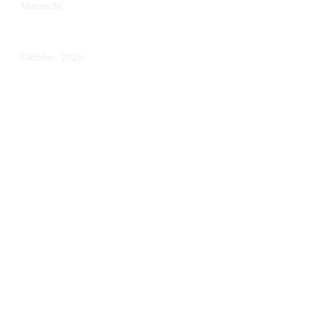
Mietrecht
Gefah­ren Bei Glatt­eis — Ver­mie­
Ter In Der Pflicht
Oktober, 2025