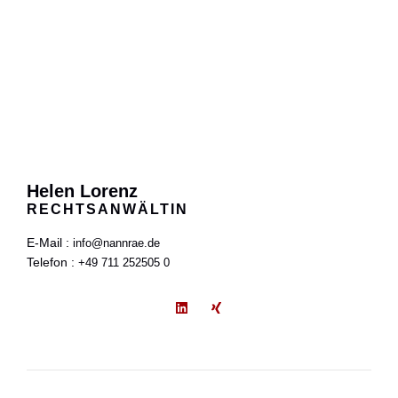
Helen Lorenz
RECHTS­AN­WÄL­TIN
E‑Mail :
info@nannrae.de
Tele­fon :
+49 711 252505 0