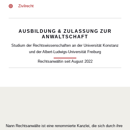
Zivil­recht
AUS­BIL­DUNG & ZULAS­SUNG ZUR
ANWALT­SCHAFT
Stu­di­um der Rechts­wis­sen­schaf­ten an der Uni­ver­si­tät Kon­stanz
und der Albert-Lud­wigs-Uni­ver­si­tät Frei­burg
Rechts­an­wäl­tin seit August 2022
Nann Rechtsanwälte ist eine renommierte Kanzlei, die sich durch ihre