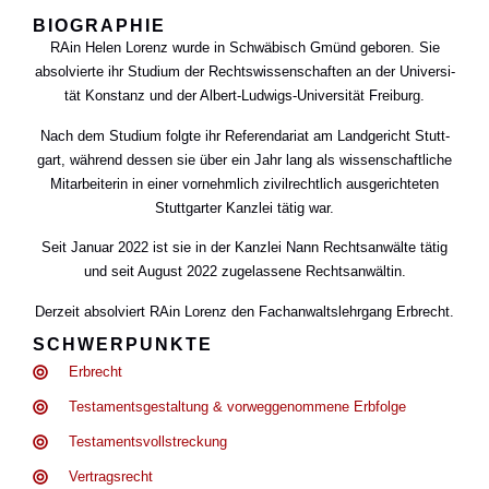
BIO­GRA­PHIE
RAin Helen Lorenz wur­de in Schwä­bisch Gmünd gebo­ren. Sie
absol­vier­te ihr Stu­di­um der Rechts­wis­sen­schaf­ten an der Uni­ver­si­
tät Kon­stanz und der Albert-Lud­wigs-Uni­ver­si­tät Frei­burg.
Nach dem Stu­di­um folg­te ihr Refe­ren­da­ri­at am Land­ge­richt Stutt­
gart, wäh­rend des­sen sie über ein Jahr lang als wis­sen­schaft­li­che
Mit­ar­bei­te­rin in einer vor­nehm­lich zivil­recht­lich aus­ge­rich­te­ten
Stutt­gar­ter Kanz­lei tätig war.
Seit Janu­ar 2022 ist sie in der Kanz­lei Nann Rechts­an­wäl­te tätig
und seit August 2022 zuge­las­se­ne Rechts­an­wäl­tin.
Der­zeit absol­viert RAin Lorenz den Fach­an­walts­lehr­gang Erbrecht.
SCHWER­PUNK­TE
Erbrecht
Tes­ta­ments­ge­stal­tung & vor­weg­ge­nom­me­ne Erb­fol­ge
Tes­ta­ments­voll­stre­ckung
Ver­trags­recht