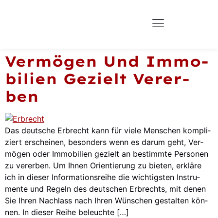
Ver­mö­gen Und Immo­
Bi­li­en Gezielt Ver­er­
Ben
Das deut­sche Erbrecht kann für vie­le Men­schen kom­pli­
ziert erschei­nen, beson­ders wenn es dar­um geht, Ver­
mö­gen oder Immo­bi­li­en gezielt an bestimm­te Per­so­nen
zu ver­er­ben. Um Ihnen Ori­en­tie­rung zu bie­ten, erklä­re
ich in die­ser Infor­ma­ti­ons­rei­he die wich­tigs­ten Instru­
men­te und Regeln des deut­schen Erb­rechts, mit denen
Sie Ihren Nach­lass nach Ihren Wün­schen gestal­ten kön­
nen. In die­ser Rei­he beleuch­te […]