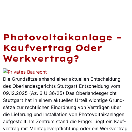
Pho­to­vol­ta­ik­an­la­ge –
Kauf­ver­trag Oder
Werk­ver­trag?
Die Grund­sät­ze anhand einer aktu­el­len Ent­schei­dung
des Ober­lan­des­ge­richts Stutt­gart Ent­schei­dung vom
09.12.2025 (Az. 6 U 36/25) Das Ober­lan­des­ge­richt
Stutt­gart hat in einem aktu­el­len Urteil wich­ti­ge Grund­
sät­ze zur recht­li­chen Ein­ord­nung von Ver­trä­gen über
die Lie­fe­rung und Instal­la­ti­on von Pho­to­vol­ta­ik­an­la­gen
auf­ge­stellt. Im Zen­trum stand die Fra­ge: Liegt ein Kauf­
ver­trag mit Mon­ta­ge­ver­pflich­tung oder ein Werk­ver­trag