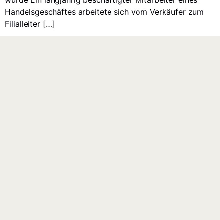
wur­de Ein lang­jäh­rig beschäf­tig­ter Mit­ar­bei­ter eines
Han­dels­ge­schäf­tes arbei­te­te sich vom Ver­käu­fer zum
Fili­al­lei­ter […]