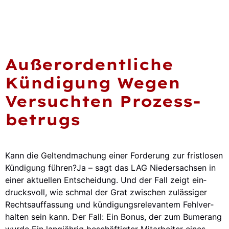
Außer­or­dent­li­che
Kün­di­gung Wegen
Ver­such­ten Pro­zess­
Be­trugs
Kann die Gel­tend­ma­chung einer For­de­rung zur frist­lo­sen
Kün­di­gung füh­ren?Ja – sagt das LAG Nie­der­sach­sen in
einer aktu­el­len Ent­schei­dung. Und der Fall zeigt ein­
drucks­voll, wie schmal der Grat zwi­schen zuläs­si­ger
Rechts­auf­fas­sung und kün­di­gungs­re­le­van­tem Fehl­ver­
hal­ten sein kann. Der Fall: Ein Bonus, der zum Bume­rang